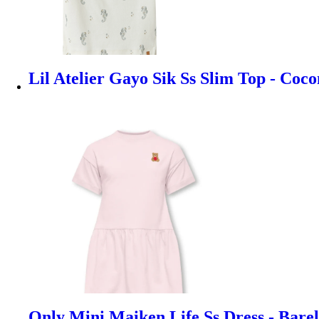
Lil Atelier Gayo Sik Ss Slim Top - Coc
Only Mini Maiken Life Ss Dress - Bare