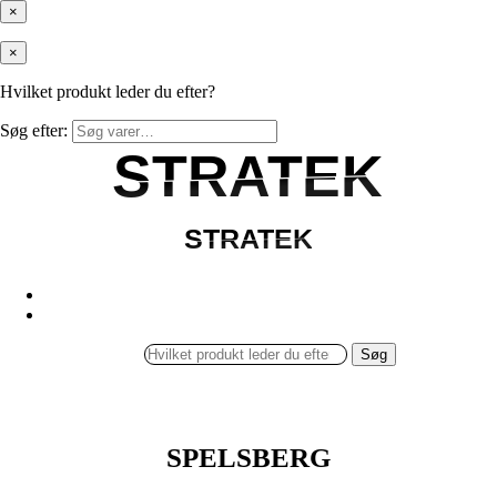
×
×
Hvilket produkt leder du efter?
Søg efter:
STRATEK
STRATEK
STRATEK
STRATEK
Søg
SPELSBERG