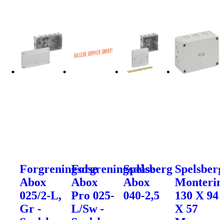
Forgreningsdse
Forgreningsdåse
Spelsberg
Spelsber
Abox
Abox
Abox
Monterin
025/2-L,
Pro 025-
040-2,5
130 X 94
Gr -
L/Sw -
X 57