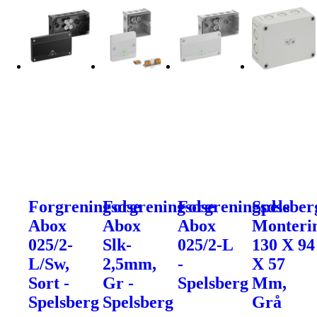
Forgreningsdse
Forgreningsdse
Forgreningsdse
Spelsber
Abox
Abox
Abox
Monterin
025/2-
Slk-
025/2-L
130 X 94
L/Sw,
2,5mm,
-
X 57
Sort -
Gr -
Spelsberg
Mm,
Spelsberg
Spelsberg
Grå