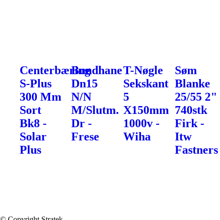
Centerbæring
Bundhane
T-Nøgle
Søm
S-Plus
Dn15
Sekskant
Blanke
300 Mm
N/N
5
25/55 2"
Sort
M/Slutm.
X150mm
740stk
Bk8 -
Dr -
1000v -
Firk -
Solar
Frese
Wiha
Itw
Plus
Fastners
© Copyright Stratek