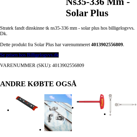
Ns35-336 Mm -
Solar Plus
Stratek fandt dinskinne tk ns35-336 mm - solar plus hos billigelogvvs.
Dk.
Dette produkt fra Solar Plus har varenummeret
4013902556809
.
Se prisen hos Billigelogvvs.dk
VARENUMMER (SKU):
4013902556809
ANDRE KØBTE OGSÅ