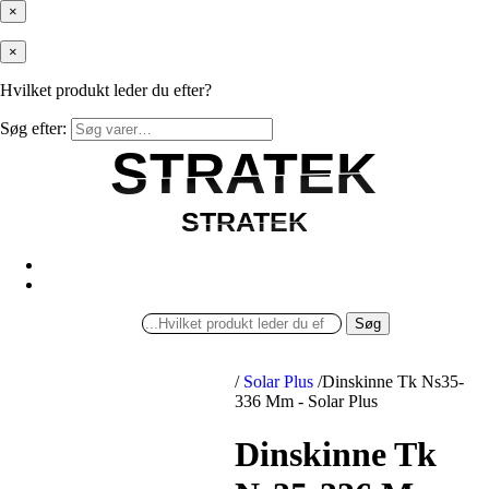
×
×
Hvilket produkt leder du efter?
Søg efter:
STRATEK
STRATEK
STRATEK
STRATEK
Søg
/
Solar Plus
/
Dinskinne Tk Ns35-
336 Mm - Solar Plus
Dinskinne Tk