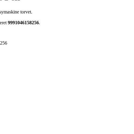
 symaskine torvet.
eret
9991046158256
.
8256