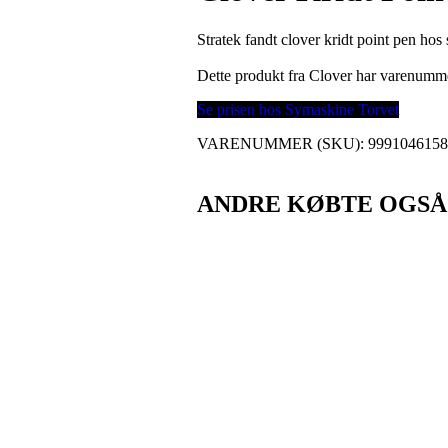
Stratek fandt clover kridt point pen hos
Dette produkt fra Clover har varenumm
Se prisen hos Symaskine Torvet
VARENUMMER (SKU):
999104615
ANDRE KØBTE OGSÅ