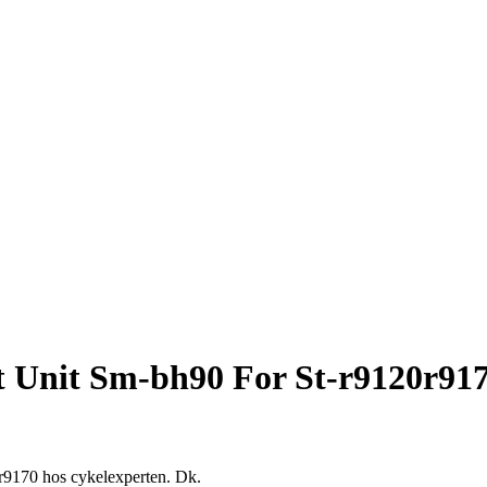
t Unit Sm-bh90 For St-r9120r91
0r9170 hos cykelexperten. Dk.