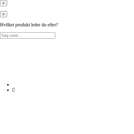
×
×
Hvilket produkt leder du efter?
Søg
efter: