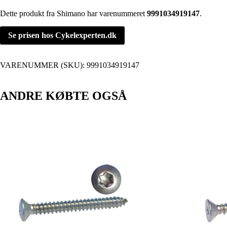
Dette produkt fra Shimano har varenummeret
9991034919147
.
Se prisen hos Cykelexperten.dk
VARENUMMER (SKU):
9991034919147
ANDRE KØBTE OGSÅ