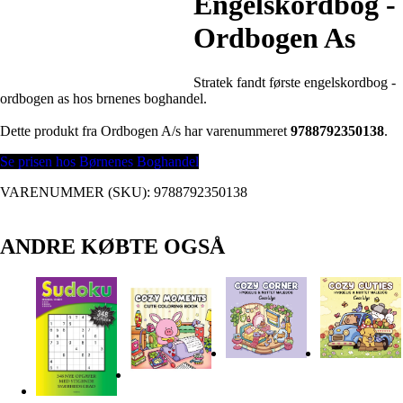
Engelskordbog -
Ordbogen As
Stratek fandt første engelskordbog -
ordbogen as hos brnenes boghandel.
Dette produkt fra Ordbogen A/s har varenummeret
9788792350138
.
Se prisen hos Børnenes Boghandel
VARENUMMER (SKU):
9788792350138
ANDRE KØBTE OGSÅ