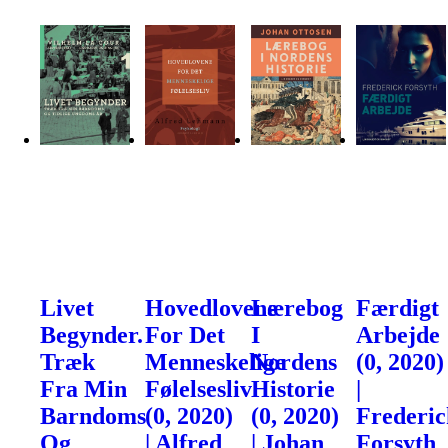
Livet
Hovedlovene
Lærebog
Færdigt
Begynder.
For Det
I
Arbejde
Træk
Menneskelige
Nordens
(0, 2020)
Fra Min
Følelsesliv
Historie
|
Barndoms
(0, 2020)
(0, 2020)
Frederic
Og
| Alfred
| Johan
Forsyth