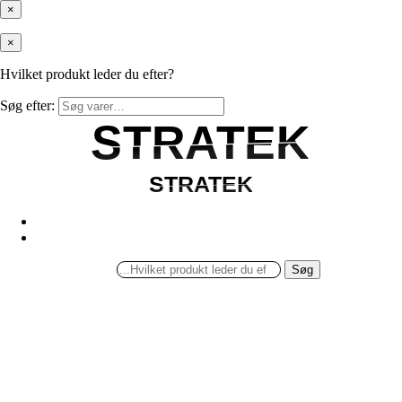
×
×
Hvilket produkt leder du efter?
Søg efter:
STRATEK
STRATEK
STRATEK
STRATEK
Søg