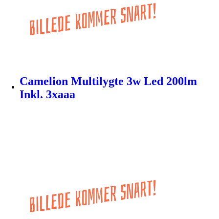
Camelion Multilygte 3w Led 200lm
Inkl. 3xaaa