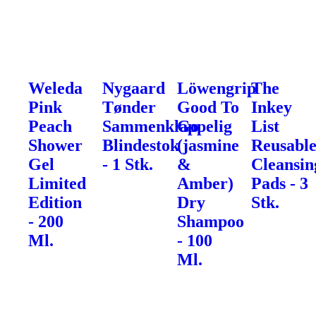
Weleda
Nygaard
Löwengrip
The
Pink
Tønder
Good To
Inkey
Peach
Sammenklappelig
Go
List
Shower
Blindestok
(jasmine
Reusabl
Gel
- 1 Stk.
&
Cleansin
Limited
Amber)
Pads - 3
Edition
Dry
Stk.
- 200
Shampoo
Ml.
- 100
Ml.