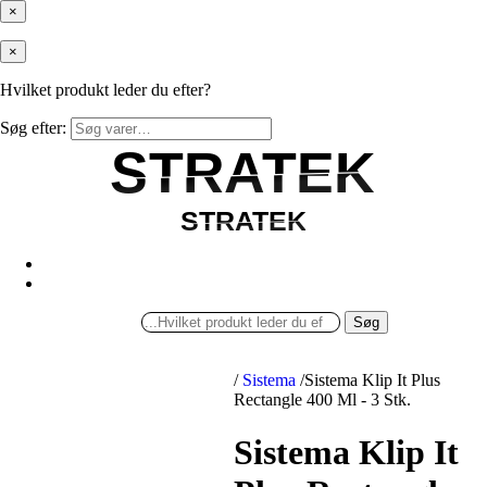
×
×
Hvilket produkt leder du efter?
Søg efter:
STRATEK
STRATEK
STRATEK
STRATEK
Søg
/
Sistema
/
Sistema Klip It Plus
Rectangle 400 Ml - 3 Stk.
Sistema Klip It