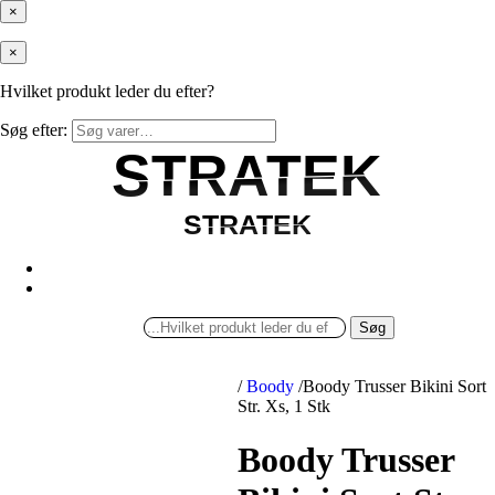
×
×
Hvilket produkt leder du efter?
Søg efter:
STRATEK
STRATEK
STRATEK
STRATEK
Søg
/
Boody
/
Boody Trusser Bikini Sort
Str. Xs, 1 Stk
Boody Trusser