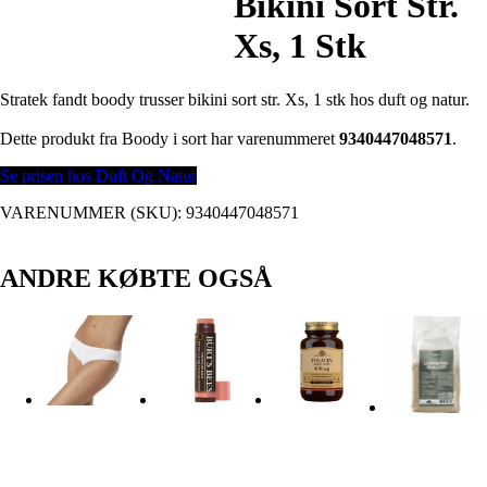
Bikini Sort Str.
Xs, 1 Stk
Stratek fandt boody trusser bikini sort str. Xs, 1 stk hos duft og natur.
Dette produkt fra Boody i sort har varenummeret
9340447048571
.
Se prisen hos Duft Og Natur
VARENUMMER (SKU):
9340447048571
ANDRE KØBTE OGSÅ