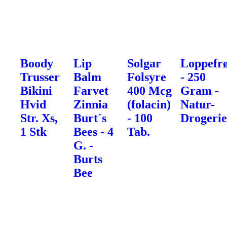
Boody
Lip
Solgar
Loppefrø
Trusser
Balm
Folsyre
- 250
Bikini
Farvet
400 Mcg
Gram -
Hvid
Zinnia
(folacin)
Natur-
Str. Xs,
Burt´s
- 100
Drogerie
1 Stk
Bees - 4
Tab.
G. -
Burts
Bee