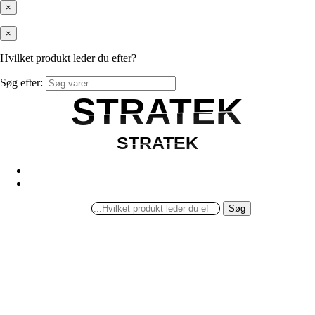
×
×
Hvilket produkt leder du efter?
Søg efter:
STRATEK
STRATEK
STRATEK
STRATEK
Søg