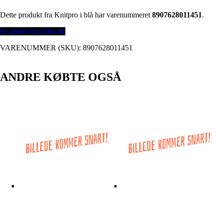
Dette produkt fra Knitpro i blå har varenummeret
8907628011451
.
Se prisen hos Rito.dk
VARENUMMER (SKU):
8907628011451
ANDRE KØBTE OGSÅ