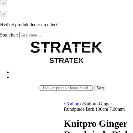
×
×
Hvilket produkt leder du efter?
Søg efter:
STRATEK
STRATEK
STRATEK
STRATEK
Søg
/
Knitpro
/
Knitpro Ginger
Rundpinde Birk 100cm 7,00mm
Knitpro Ginger