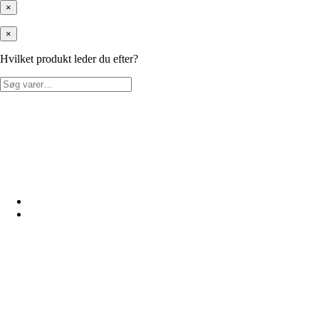
×
×
Hvilket produkt leder du efter?
Søg
efter: