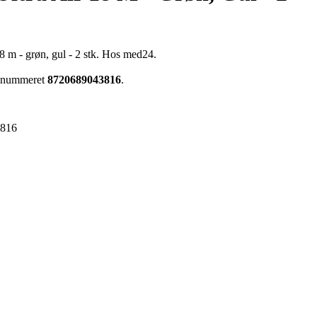
 18 m - grøn, gul - 2 stk. Hos med24.
arenummeret
8720689043816
.
3816