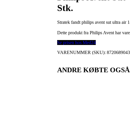
Stk.
Stratek fandt philips avent sut ultra air
Dette produkt fra Philips Avent har v
Se prisen hos Med24
VARENUMMER (SKU):
872068904
ANDRE KØBTE OGSÅ