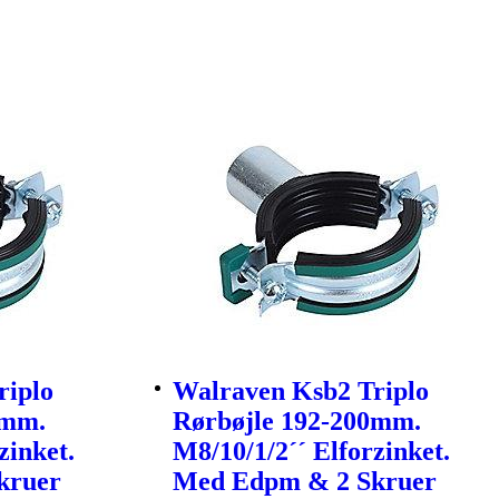
riplo
Walraven Ksb2 Triplo
0mm.
Rørbøjle 192-200mm.
zinket.
M8/10/1/2´´ Elforzinket.
kruer
Med Edpm & 2 Skruer