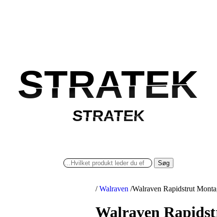
STRATEK
STRATEK
STRATEK
STRATEK
Søg
/
Walraven
/
Walraven Rapidstrut Mont
Walraven Rapidst