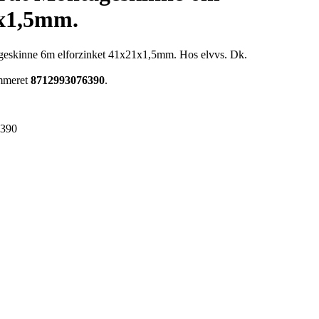
1x1,5mm.
tageskinne 6m elforzinket 41x21x1,5mm. Hos elvvs. Dk.
ummeret
8712993076390
.
6390