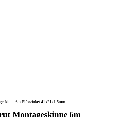
ageskinne 6m Elforzinket 41x21x1,5mm.
rut Montageskinne 6m