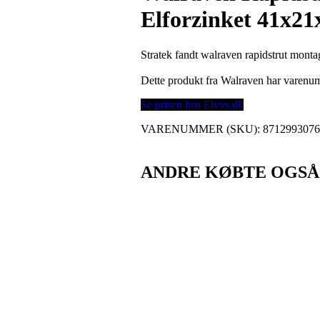
Elforzinket 41x2
Stratek fandt walraven rapidstrut mon
Dette produkt fra Walraven har varen
Se prisen hos Elvvs.dk
VARENUMMER (SKU):
871299307
ANDRE KØBTE OGSÅ