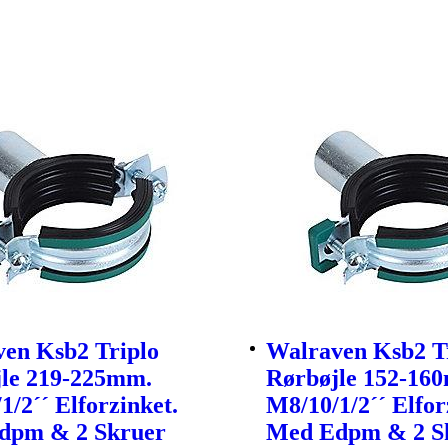
en Ksb2 Triplo
Walraven Ksb2 T
le 219-225mm.
Rørbøjle 152-16
1/2´´ Elforzinket.
M8/10/1/2´´ Elfor
dpm & 2 Skruer
Med Edpm & 2 S