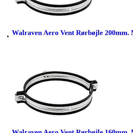
Walraven Aero Vent Rørbøjle 200mm. M
Walraven Aero Vent Rørbøjle 160mm. M