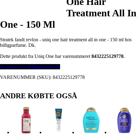
One Hair
Treatment All In
One - 150 Ml
Stratek fandt revlon - uniq one hair treatment all in one - 150 ml hos
billigparfume. Dk.
Dette produkt fra Uniq One har varenummeret
8432225129778
.
Se prisen hos Billigparfume.dk
VARENUMMER (SKU):
8432225129778
ANDRE KØBTE OGSÅ