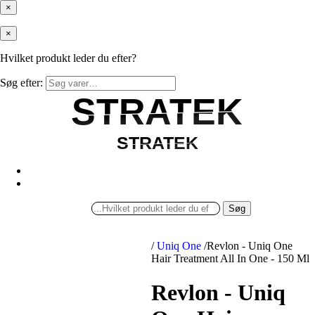
×
×
Hvilket produkt leder du efter?
Søg efter:
STRATEK
STRATEK
STRATEK
STRATEK
Søg
/
Uniq One
/
Revlon - Uniq One
Hair Treatment All In One - 150 Ml
Revlon - Uniq