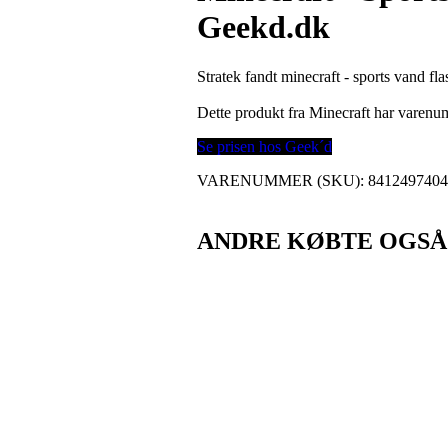
Geekd.dk
Stratek fandt minecraft - sports vand f
Dette produkt fra Minecraft har varen
Se prisen hos Geek´d
VARENUMMER (SKU):
841249740
ANDRE KØBTE OGSÅ