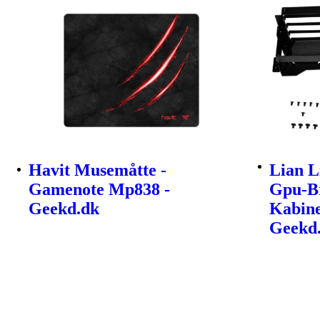
Havit Musemåtte -
Lian L
Gamenote Mp838 -
Gpu-Br
Geekd.dk
Kabine
Geekd