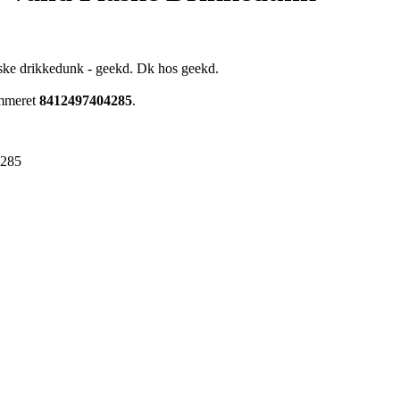
laske drikkedunk - geekd. Dk hos geekd.
ummeret
8412497404285
.
4285