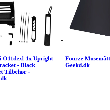
i O11dexl-1x Upright
Fourze Musemått
acket - Black
Geekd.dk
t Tilbehør -
.dk