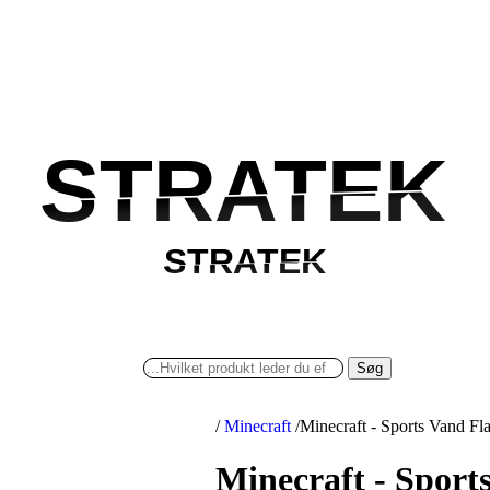
STRATEK
STRATEK
STRATEK
STRATEK
Søg
/
Minecraft
/
Minecraft - Sports Vand F
Minecraft - Sport