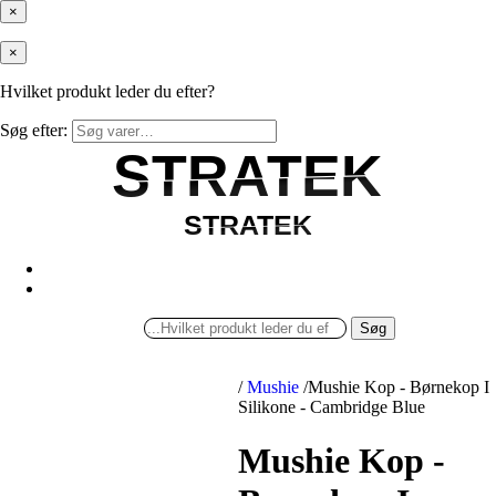
×
×
Hvilket produkt leder du efter?
Søg efter:
STRATEK
STRATEK
STRATEK
STRATEK
Søg
/
Mushie
/
Mushie Kop - Børnekop I
Silikone - Cambridge Blue
Mushie Kop -