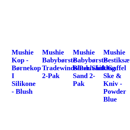
Mushie
Mushie
Mushie
Mushie
Kop -
Babybørste
Babybørste
Bestiksæ
Børnekop
Tradewinds/Periwinkle
Blush/Shifting
- Gaffel
I
2-Pak
Sand 2-
Ske &
Silikone
Pak
Kniv -
- Blush
Powder
Blue