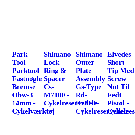
Park
Shimano
Shimano
Elvedes
Tool
Lock
Outer
Short
Parktool
Ring &
Plate
Tip Med
Fastnøgle
Spacer
Assembly
Screw
Bremse
Cs-
Gs-Type
Nut Til
Obw-3
M7100 -
Rd-
Fedt
14mm -
Cykelreservedele
Rx810 -
Pistol -
Cykelværktøj
Cykelreservedele
Cykelres