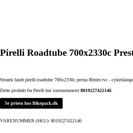
Pirelli Roadtube 700x2330c Pre
Stratek fandt pirelli roadtube 700x2330c presta 80mm rvc - cykelslang
Dette produkt fra Pirelli har varenummeret
8019227422146
.
Se prisen hos Bikepack.dk
VARENUMMER (SKU):
8019227422146