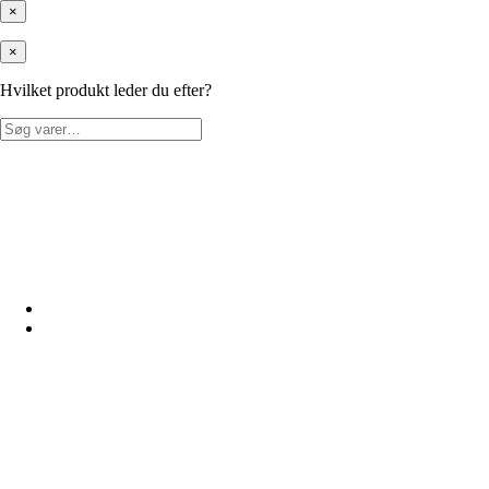
×
×
Hvilket produkt leder du efter?
Søg
efter: