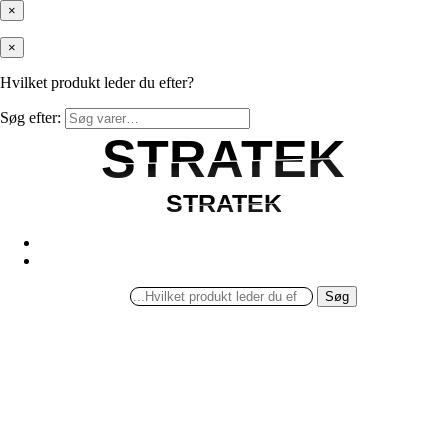
×
×
Hvilket produkt leder du efter?
Søg efter:
STRATEK
STRATEK
STRATEK
STRATEK
Søg