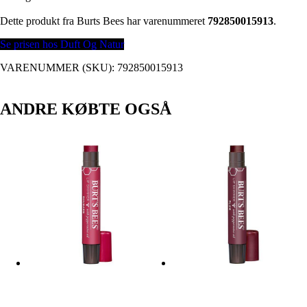
Dette produkt fra Burts Bees har varenummeret
792850015913
.
Se prisen hos Duft Og Natur
VARENUMMER (SKU):
792850015913
ANDRE KØBTE OGSÅ