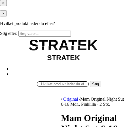
×
×
Hvilket produkt leder du efter?
Søg efter:
STRATEK
STRATEK
STRATEK
STRATEK
Søg
/
Original
/
Mam Original Night Sut
6-16 Mdr., Pinklilla - 2 Stk.
Mam Original