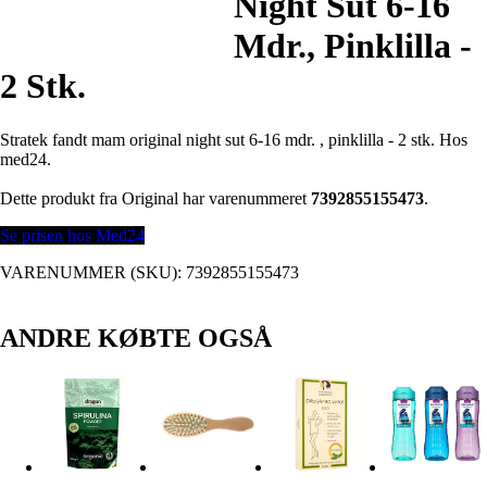
Night Sut 6-16
Mdr., Pinklilla -
2 Stk.
Stratek fandt mam original night sut 6-16 mdr. , pinklilla - 2 stk. Hos
med24.
Dette produkt fra Original har varenummeret
7392855155473
.
Se prisen hos Med24
VARENUMMER (SKU):
7392855155473
ANDRE KØBTE OGSÅ