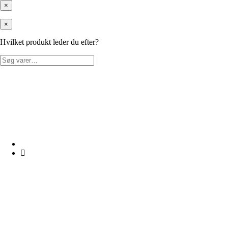
×
×
Hvilket produkt leder du efter?
Søg
efter: