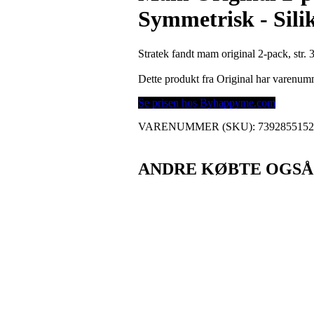
Symmetrisk - Sili
Stratek fandt mam original 2-pack, str
Dette produkt fra Original har varenu
Se prisen hos Byhappyme.com
VARENUMMER (SKU):
739285515
ANDRE KØBTE OGSÅ