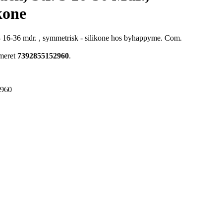
kone
. 3 16-36 mdr. , symmetrisk - silikone hos byhappyme. Com.
mmeret
7392855152960
.
2960