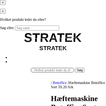
×
×
Hvilket produkt leder du efter?
Søg efter:
STRATEK
STRATEK
STRATEK
STRATEK
Søg
/
Bntoffice
/
Hæftemaskine Bntoffice
Sort Til 20 Ark
Hæftemaskine