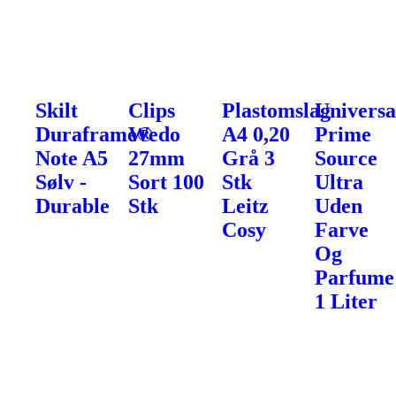
Skilt
Clips
Plastomslag
Universa
Duraframe®
Wedo
A4 0,20
Prime
Note A5
27mm
Grå 3
Source
Sølv -
Sort 100
Stk
Ultra
Durable
Stk
Leitz
Uden
Cosy
Farve
Og
Parfume
1 Liter