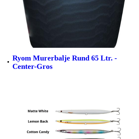
Ryom Murerbalje Rund 65 Ltr. -
Center-Gros