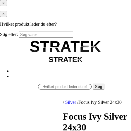
×
×
Hvilket produkt leder du efter?
Søg efter:
STRATEK
STRATEK
STRATEK
STRATEK
Søg
/
Silver
/
Focus Ivy Silver 24x30
Focus Ivy Silver
24x30