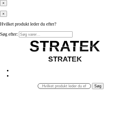
×
×
Hvilket produkt leder du efter?
Søg efter:
STRATEK
STRATEK
STRATEK
STRATEK
Søg