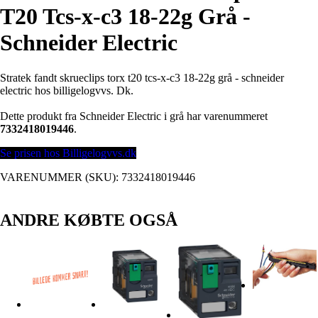
T20 Tcs-x-c3 18-22g Grå -
Schneider Electric
Stratek fandt skrueclips torx t20 tcs-x-c3 18-22g grå - schneider
electric hos billigelogvvs. Dk.
Dette produkt fra Schneider Electric i grå har varenummeret
7332418019446
.
Se prisen hos Billigelogvvs.dk
VARENUMMER (SKU):
7332418019446
ANDRE KØBTE OGSÅ