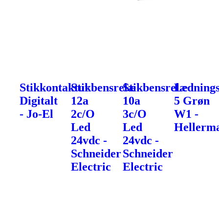
Stikkontaktur
Stikbensrelæ
Stikbensrelæ
Ledning
Digitalt
12a
10a
5 Grøn
- Jo-El
2c/O
3c/O
W1 -
Led
Led
Hellerm
24vdc -
24vdc -
Schneider
Schneider
Electric
Electric