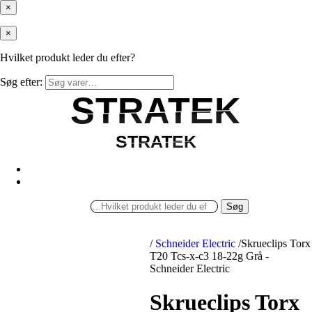
×
×
Hvilket produkt leder du efter?
Søg efter:
STRATEK
STRATEK
STRATEK
STRATEK
Søg
/
Schneider Electric
/
Skrueclips Torx
T20 Tcs-x-c3 18-22g Grå -
Schneider Electric
Skrueclips Torx