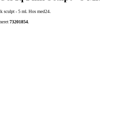
nk sculpt - 5 ml. Hos med24.
meret
73201854
.