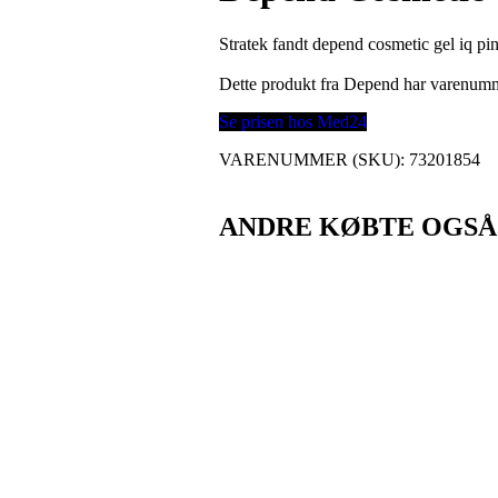
Stratek fandt depend cosmetic gel iq pi
Dette produkt fra Depend har varenum
Se prisen hos Med24
VARENUMMER (SKU):
73201854
ANDRE KØBTE OGSÅ