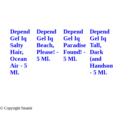
Depend
Depend
Depend
Depend
Gel Iq
Gel Iq
Gel Iq
Gel Iq
Salty
Beach,
Paradise
Tall,
Hair,
Please! -
Found! -
Dark
Ocean
5 Ml.
5 Ml.
(and
Air - 5
Handsom
Ml.
- 5 Ml.
© Copyright Stratek