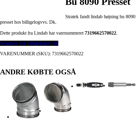
Bu 8090 Presset
Stratek fandt lindab bøjning bu 8090
presset hos billigelogvvs. Dk.
Dette produkt fra Lindab har varenummeret
7319662570022
.
Se prisen hos Billigelogvvs.dk
VARENUMMER (SKU):
7319662570022
ANDRE KØBTE OGSÅ