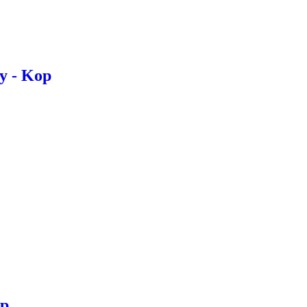
y - Kop
op