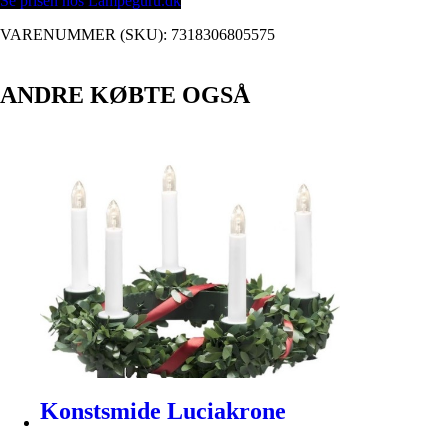
Se prisen hos Lampeguru.dk
VARENUMMER (SKU):
7318306805575
ANDRE KØBTE OGSÅ
Konstsmide Luciakrone