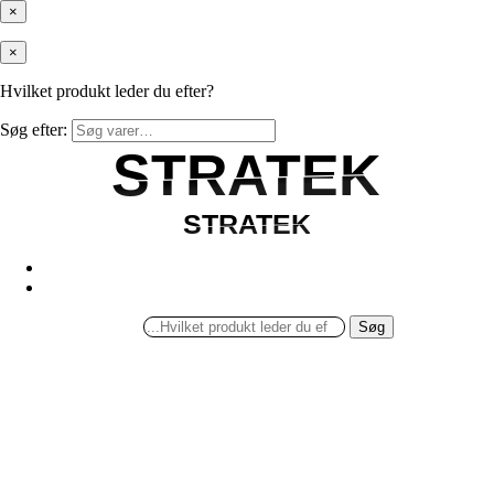
×
×
Hvilket produkt leder du efter?
Søg efter:
STRATEK
STRATEK
STRATEK
STRATEK
Søg