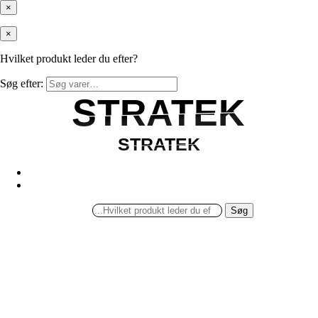
×
×
Hvilket produkt leder du efter?
Søg efter:
STRATEK
STRATEK
STRATEK
STRATEK
Søg