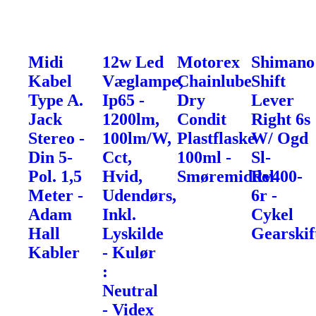
Midi
12w Led
Motorex
Shimano
Kabel
Væglampe,
Chainlube
Shift
Type A.
Ip65 -
Dry
Lever
Jack
1200lm,
Condit
Right 6s
Stereo -
100lm/W,
Plastflaske
W/ Ogd
Din 5-
Cct,
100ml -
Sl-
Pol. 1,5
Hvid,
Smøremiddel
Rv400-
Meter -
Udendørs,
6r -
Adam
Inkl.
Cykel
Hall
Lyskilde
Gearskif
Kabler
- Kulør
:
Neutral
- Videx