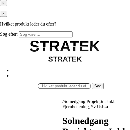
×
×
Hvilket produkt leder du efter?
Søg efter:
STRATEK
STRATEK
STRATEK
STRATEK
Søg
/
Solnedgang Projektør - Inkl.
Fjernbetjening, 5v Usb-a
Solnedgang