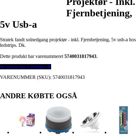
Projektør - Inkl.
Fjernbetjening,
5v Usb-a
Stratek fandt solnedgang projektør - inkl. Fjernbetjening, 5v usb-a hos
ledstrips. Dk.
Dette produkt har varenummeret
5740031817943
.
Se prisen hos Ledstrips.dk
VARENUMMER (SKU):
5740031817943
ANDRE KØBTE OGSÅ