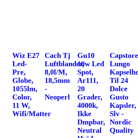
Wiz E27
Cach Tj
Gu10
Capstor
Led-
Luftblander,
10w Led
Lungo
Pre,
8,0l/M,
Spot,
Kapselho
Globe,
18,5mm
Ar111,
Til 24
1055lm,
-
20
Dolce
Color,
Neoperl
Grader,
Gusto
11 W,
4000k,
Kapsler,
Wifi/Matter
Ikke
Slv -
Dmpbar,
Nordic
Neutral
Quality