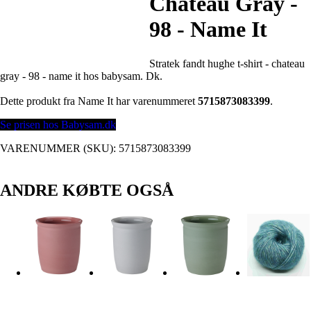
Chateau Gray -
98 - Name It
Stratek fandt hughe t-shirt - chateau
gray - 98 - name it hos babysam. Dk.
Dette produkt fra Name It har varenummeret
5715873083399
.
Se prisen hos Babysam.dk
VARENUMMER (SKU):
5715873083399
ANDRE KØBTE OGSÅ