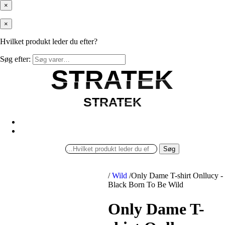
×
×
Hvilket produkt leder du efter?
Søg efter:
STRATEK
STRATEK
STRATEK
STRATEK
Søg
/
Wild
/
Only Dame T-shirt Onllucy -
Black Born To Be Wild
Only Dame T-