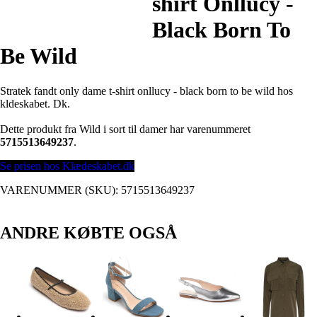
shirt Onllucy -
Black Born To
Be Wild
Stratek fandt only dame t-shirt onllucy - black born to be wild hos
kldeskabet. Dk.
Dette produkt fra Wild i sort til damer har varenummeret
5715513649237
.
Se prisen hos Klædeskabet.dk
VARENUMMER (SKU):
5715513649237
ANDRE KØBTE OGSÅ