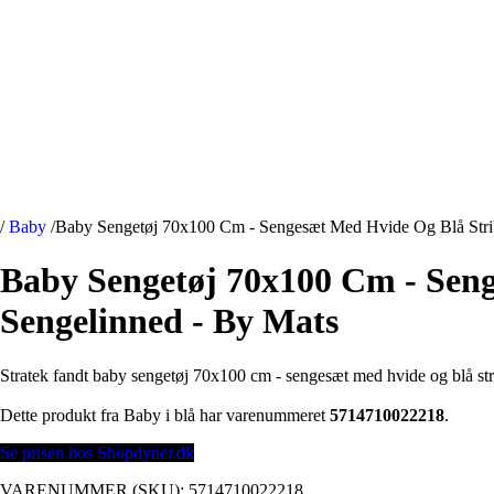
/
Baby
/
Baby Sengetøj 70x100 Cm - Sengesæt Med Hvide Og Blå Stri
Baby Sengetøj 70x100 Cm - Sen
Sengelinned - By Mats
Stratek fandt baby sengetøj 70x100 cm - sengesæt med hvide og blå st
Dette produkt fra Baby i blå har varenummeret
5714710022218
.
Se prisen hos Shopdyner.dk
VARENUMMER (SKU):
5714710022218