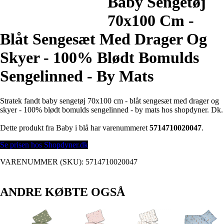
Baby Sengetøj
70x100 Cm -
Blåt Sengesæt Med Drager Og
Skyer - 100% Blødt Bomulds
Sengelinned - By Mats
Stratek fandt baby sengetøj 70x100 cm - blåt sengesæt med drager og
skyer - 100% blødt bomulds sengelinned - by mats hos shopdyner. Dk.
Dette produkt fra Baby i blå har varenummeret
5714710020047
.
Se prisen hos Shopdyner.dk
VARENUMMER (SKU):
5714710020047
ANDRE KØBTE OGSÅ