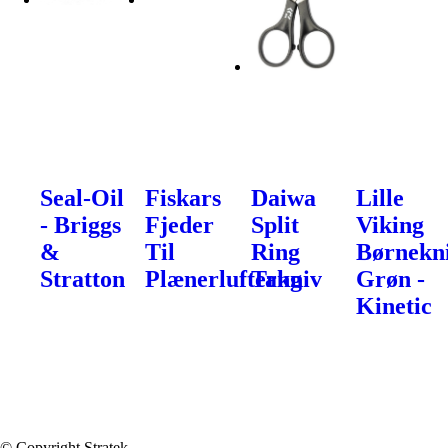
Seal-Oil
Fiskars
Daiwa
Lille
- Briggs
Fjeder
Split
Viking
&
Til
Ring
Børnekn
Stratton
Plænerlufterkniv
Tang
Grøn -
Kinetic
© Copyright Stratek