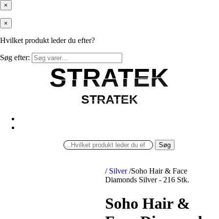
×
×
Hvilket produkt leder du efter?
Søg efter:
STRATEK
STRATEK
STRATEK
STRATEK
Søg
/
Silver
/
Soho Hair & Face
Diamonds Silver - 216 Stk.
Soho Hair &