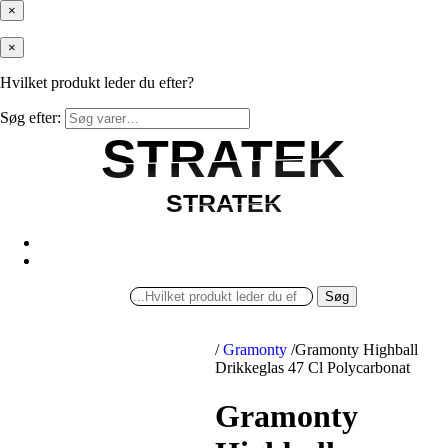
×
×
Hvilket produkt leder du efter?
Søg efter:
STRATEK
STRATEK
STRATEK
STRATEK
Søg
/
Gramonty
/
Gramonty Highball
Drikkeglas 47 Cl Polycarbonat
Gramonty