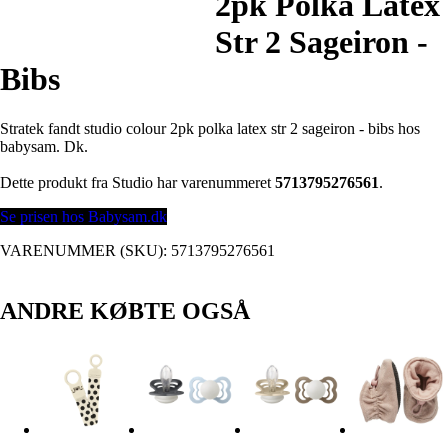
2pk Polka Latex
Str 2 Sageiron -
Bibs
Stratek fandt studio colour 2pk polka latex str 2 sageiron - bibs hos
babysam. Dk.
Dette produkt fra Studio har varenummeret
5713795276561
.
Se prisen hos Babysam.dk
VARENUMMER (SKU):
5713795276561
ANDRE KØBTE OGSÅ