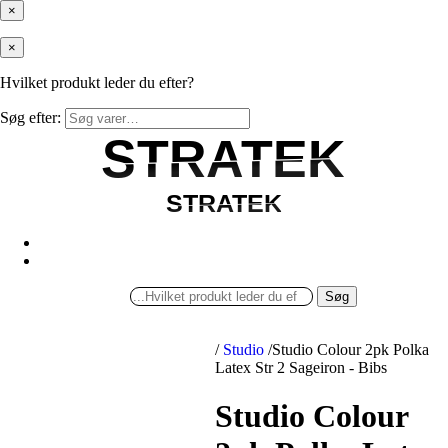
×
×
Hvilket produkt leder du efter?
Søg efter:
STRATEK
STRATEK
STRATEK
STRATEK
Søg
/
Studio
/
Studio Colour 2pk Polka
Latex Str 2 Sageiron - Bibs
Studio Colour