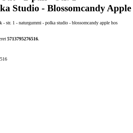
ka Studio - Blossomcandy Apple
ak - str. 1 - naturgummi - polka studio - blossomcandy apple hos
eret
5713795276516
.
6516