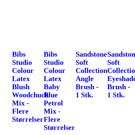
Bibs
Bibs
Sandstone
Sandsto
Studio
Studio
Soft
Soft
Colour
Colour
Collection
Collecti
Latex
Latex
Angle
Eyeshad
Blush
Baby
Brush -
Brush -
Woodchuck
Blue
1 Stk.
1 Stk.
Mix -
Petrol
Flere
Mix -
Størrelser
Flere
Størrelser